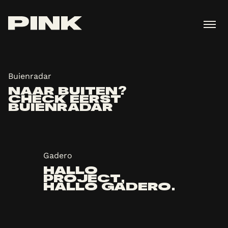
Buienradar
NAAR BUITEN?
CHECK EERST
BUIENRADAR
Gadero
HALLO
PROJECT,
HALLO GADERO.