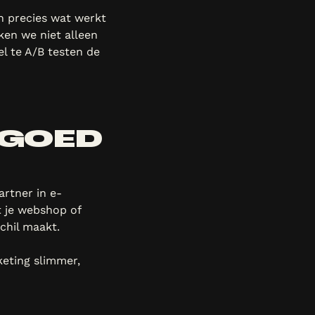
n precies wat werkt
ken we niet alleen
l te A/B testen de
 GOED
artner in e-
t je webshop of
chil maakt.
eting slimmer,