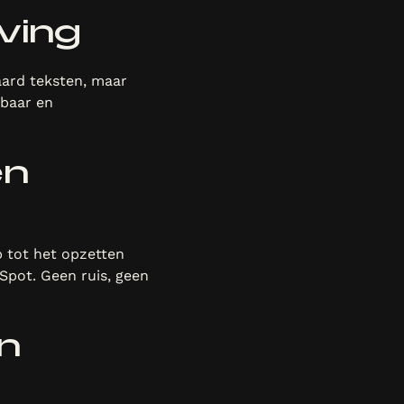
eving
aard teksten, maar
nbaar en
en
 tot het opzetten
Spot. Geen ruis, geen
en