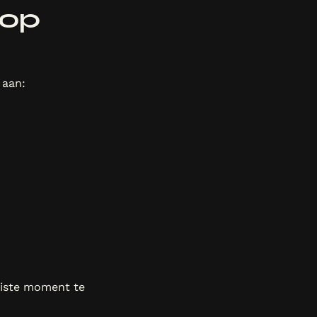
 op
 aan:
juiste moment te