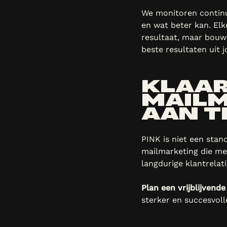
We monitoren continu
en wat beter kan. Elk
resultaat, maar bouwe
beste resultaten uit
KLAAR
MAILM
AAN T
PINK is niet een stan
mailmarketing die mee
langdurige klantrelat
Plan een vrijblijvend
sterker en succesvoll